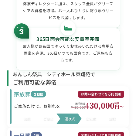
葬祭ディレクターに加え、スタッフ全員がグリーフ
ケアの資格を取得。お一人おひとりに寄り添うサー
ビスをお届けします。
POINT
3
365日面会可能な安置室完備
故人様がお布団でゆっくりお休みいただける専用安
置室を完備。365日いつでも面会でき、ご家族も安
心です。
あんしん祭典 シティホール東翔苑で
ご利用可能な葬儀
家族葬
お問い合わせで
万円割引
2
日間
5
430,000
税別
通常価格
ご家族だけで、お別れを
円〜
¥480,000
搬送
ご安置
通夜式
告別式
出棺
一日葬
お問い合わせで
万円割引
1
日
5