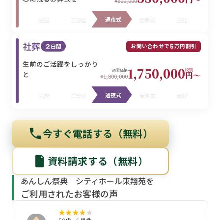
¥600,000
搬送
ご安置
通夜式
告別式
出棺
社葬
お問い合わせで
万円割引
2
日間
5
生前のご活躍をしっかり
1,750,000
税別
通常価格
と
円〜
¥1,800,000
搬送
ご安置
通夜式
告別式
出棺
今すぐ電話する（無料）
資料請求する（無料）
あんしん祭典 シティホール東翔苑を
ご利用されたお客様の声
★
★
★
★
★