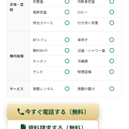
安置室
宗教者控室
式場・空
間
親族控室
ロビー
待合スペース
付き添い安置
BFトイレ
車椅子
無料Wi-Fi
浴室・シャワー室
館内設備
キッチン
冷蔵庫
テレビ
喫煙設備
喪服レンタル
喪服の着付
サービス
今すぐ電話する（無料）
資料請求する（無料）