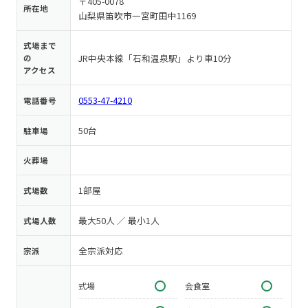
〒405-0078
所在地
山梨県笛吹市一宮町田中1169
式場まで
JR中央本線「石和温泉駅」より車10分
の
アクセス
0553-47-4210
電話番号
50台
駐車場
火葬場
1部屋
式場数
最大50人 ／ 最小1人
式場人数
全宗派対応
宗派
式場
会食室