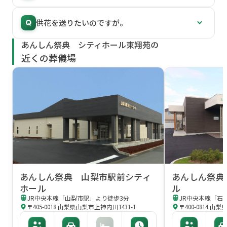
供花を送りたいのですが。
Q
あんしん祭典 シティホール東翔苑の
近くの葬儀場
あんしん祭典 山梨市駅前シティ
あんしん祭典
ホール
ル
JR中央本線「山梨市駅」より徒歩3分
JR中央本線「石
〒405-0018 山梨県山梨市上神内川1431-1
〒400-0814 山