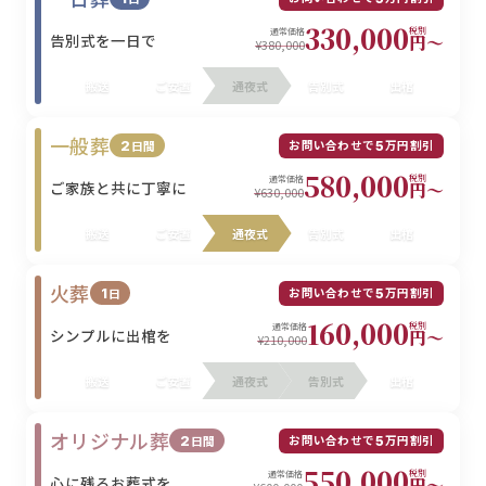
330,000
税別
通常価格
告別式を一日で
円〜
¥380,000
搬送
ご安置
通夜式
告別式
出棺
一般葬
お問い合わせで
万円割引
2
日間
5
580,000
税別
通常価格
ご家族と共に丁寧に
円〜
¥630,000
搬送
ご安置
通夜式
告別式
出棺
火葬
お問い合わせで
万円割引
1
日
5
160,000
税別
通常価格
シンプルに出棺を
円〜
¥210,000
搬送
ご安置
通夜式
告別式
出棺
オリジナル葬
お問い合わせで
万円割引
2
日間
5
550,000
税別
通常価格
心に残るお葬式を
円〜