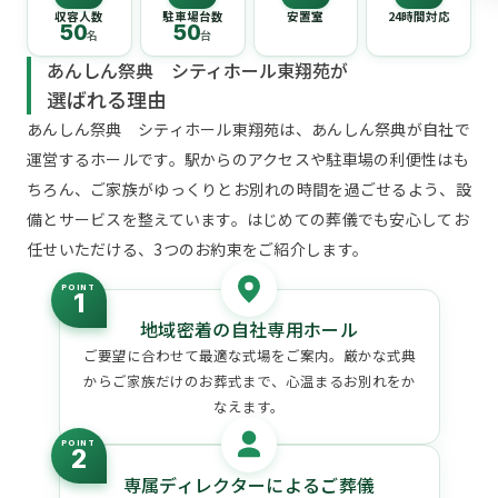
収容人数
駐車場台数
安置室
24時間対応
50
50
名
台
あんしん祭典 シティホール東翔苑が
選ばれる理由
あんしん祭典 シティホール東翔苑は、あんしん祭典が自社で
運営するホールです。駅からのアクセスや駐車場の利便性はも
ちろん、ご家族がゆっくりとお別れの時間を過ごせるよう、設
備とサービスを整えています。はじめての葬儀でも安心してお
任せいただける、3つのお約束をご紹介します。
POINT
1
地域密着の自社専用ホール
ご要望に合わせて最適な式場をご案内。厳かな式典
からご家族だけのお葬式まで、心温まるお別れをか
なえます。
POINT
2
専属ディレクターによるご葬儀